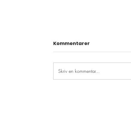
Kommentarer
Skriv en kommentar...
Resultattävling den 14
juli