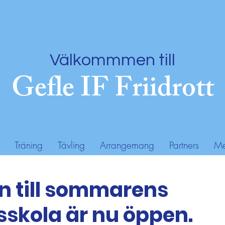
Välkommmen till
Gefle IF Friidrott
Träning
Tävling
Arrangemang
Partners
Me
 till sommarens
tsskola är nu öppen.