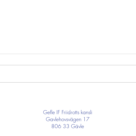
Som
Semesterstängt på
kansliet
Gefle IF Friidrotts kansli
Gavlehovsvägen 17
806 33 Gävle