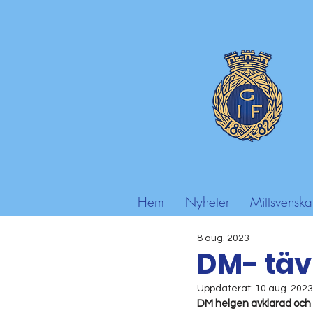
Hem
Nyheter
Mittsvenska
8 aug. 2023
DM- tävl
Uppdaterat:
10 aug. 2023
DM helgen avklarad och Ge