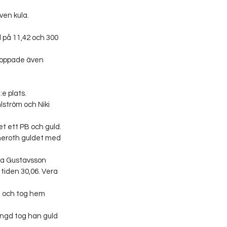
en kula. 
l på 11,42 och 300 
 hoppade även 
e plats.
lström och Niki 
t ett PB och guld. 
lneroth guldet med 
ia Gustavsson 
tiden 30,06. Vera 
å och tog hem 
ngd tog han guld 