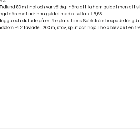
ta.
Tidlund 80 m final och var väldigt nära att ta hem guldet men ett si
längd däremot fick han guldet med resultatet 5,63.
lägga och slutade på en 4:e plats. Linus Sahlström hoppade längd 
dblom P12 tävlade i 200 m, stav, spjut och höjd. I höjd blev det en tre