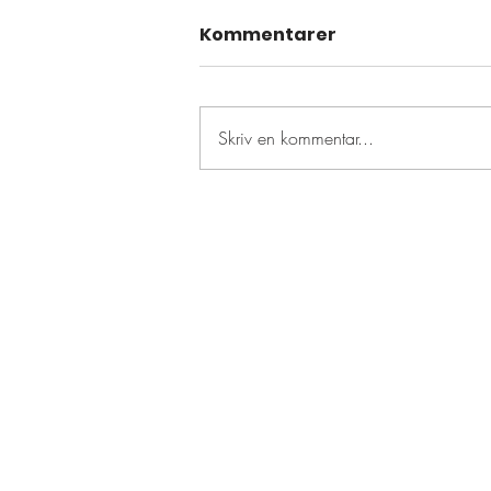
Kommentarer
Skriv en kommentar...
Resultattävling den 14
juli