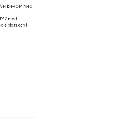
lver blev det med 
i P12 med 
dje plats och i 