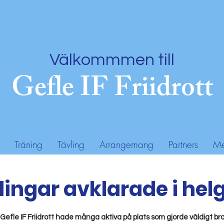
Välkommmen till
Gefle IF Friidrott
Träning
Tävling
Arrangemang
Partners
Me
ingar avklarade i hel
fle IF Friidrott hade många aktiva på plats som gjorde väldigt bra 