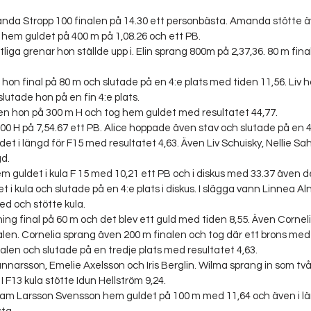
nda Stropp 100 finalen på 14.30 ett personbästa. Amanda stötte äv
hem guldet på 400 m på 1,08.26 och ett PB.
liga grenar hon ställde upp i. Elin sprang 800m på 2,37,36. 80 m fina
 hon final på 80 m och slutade på en 4:e plats med tiden 11,56. Liv
lutade hon på en fin 4:e plats. 
en hon på 300 m H och tog hem guldet med resultatet 44,77.
00 H på 7,54.67 ett PB. Alice hoppade även stav och slutade på en 4:
et i längd för F15 med resultatet 4,63. Även Liv Schuisky, Nellie Sah
gd.
 guldet i kula F 15 med 10,21 ett PB och i diskus med 33.37 även de
t i kula och slutade på en 4:e plats i diskus. I slägga vann Linnea A
d och stötte kula. 
ing final på 60 m och det blev ett guld med tiden 8,55. Även Cornel
alen. Cornelia sprang även 200 m finalen och tog där ett brons med 
en och slutade på en tredje plats med resultatet 4,63.
nnarsson, Emelie Axelsson och Iris Berglin. Wilma sprang in som tv
 I F13 kula stötte Idun Hellström 9,24.
liam Larsson Svensson hem guldet på 100 m med 11,64 och även i lä