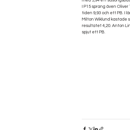
med 5,94 ett säsongsbäs
I P15 sprang även Oliver 
tiden 9,93 och ett PB. I 
Milton Wiklund kastade s
resultatet 4,20. Anton Lin
spjut ett PB.