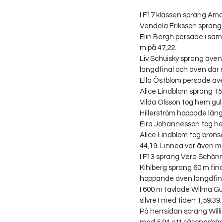
I F17 klassen sprang Ama
Vendela Eriksson sprang 
Elin Bergh persade i samt
m på 47,22.
Liv Schuisky sprang även
längdfinal och även där s
Ella Östblom persade äv
Alice Lindblom sprang 15
Vilda Olsson tog hem guld
Hillerström hoppade län
Eira Johannesson tog hem
Alice Lindblom tog bronse
44,19. Linnea var även me
I F13 sprang Vera Schönn
Kihlberg sprang 60 m fin
hoppande även längdfinal
I 600 m tävlade Wilma Gu
silvret med tiden 1,59.39.
På herrsidan sprang Wil