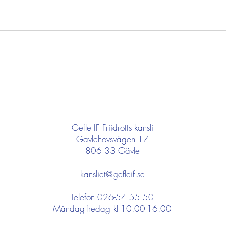
Som
Semesterstängt på
kansliet
Gefle IF Friidrotts kansli
Gavlehovsvägen 17
806 33 Gävle
kansliet@gefleif.se
Telefon 026-54 55 50
Måndag-fredag kl 10.00-16.00