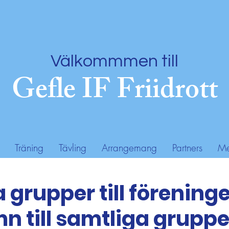
Välkommmen till
Gefle IF Friidrott
Träning
Tävling
Arrangemang
Partners
Me
 grupper till förening
n till samtliga gruppe