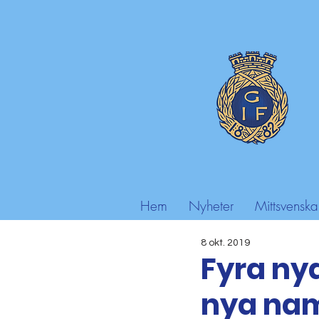
Hem
Nyheter
Mittsvenska
8 okt. 2019
Fyra nya
nya nam