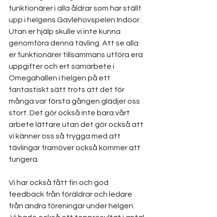
funktionärer i alla åldrar som har ställt 
upp i helgens Gavlehovspelen Indoor. 
Utan er hjälp skulle vi inte kunna 
genomföra denna tävling. Att se alla 
er funktionärer tillsammans utföra era 
uppgifter och ert samarbete i 
Omegahallen i helgen på ett 
fantastiskt sätt trots att det för 
många var första gången glädjer oss 
stort. Det gör också inte bara vårt 
arbete lättare utan det gör också att 
vi känner oss så trygga med att 
tävlingar framöver också kommer att 
fungera.
Vi har också fått fin och god 
feedback från föräldrar och ledare 
från andra föreningar under helgen.