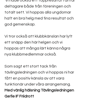
 Vi hade också ett toppresultat i antal 
deltagare både från föreningen och 
totalt sett. Vi hoppas alla ungdomar 
haft en bra helg med fina resultat och 
god gemenskap.
Vi tror också att klubbkänslan har lyft 
ett snäpp den här helgen och vi 
hoppas att många lärt känna några 
nya klubbmedlemmar också.
Som sagt ett stort tack från 
tävlingsledningen och vi hoppas ni har 
fått en positiv känsla av att vara 
funktionär under våra arrangemang.
Med vänlig hälsning Tävlingsledningen 
Gefle IF Friidrott