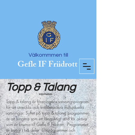
Välkommmen till
Gefle IF Friidrott
Topp & Talang
Information
Topp & talang är föreningens satsningsprogram
för att utveckla och kvalitetssäkra individuella
satsningar. Syftet på topp & talang programmet
är att fungera som ett långsiktigt stöd för aktiva
som är knutna till Gefle IF Friidrott. Programmet
är byggt i två delar. Elitprogrammet och