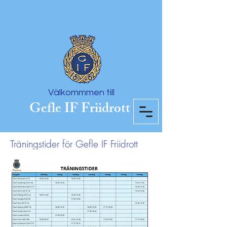
Välkommmen till
Gefle IF Friidrott
Träningstider för Gefle IF Friidrott