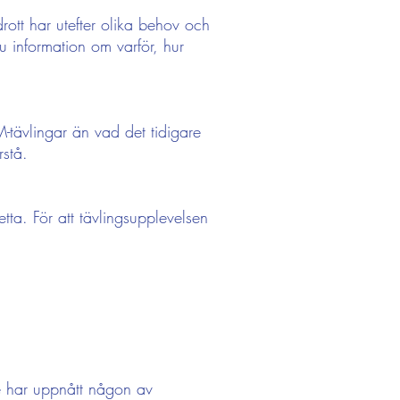
idrott har utefter olika behov och
du information om varför, hur
SM-tävlingar än vad det tidigare
rstå.
etta. För att tävlingsupplevelsen
te har uppnått någon av