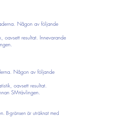
tnaderna. Någon av följande
ik, oavsett resultat. Innevarande
ingen.
aderna. Någon av följande
stik, oavsett resultat.
nnan SM-tävlingen.
ren. B-gränsen är uträknat med