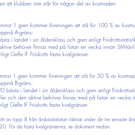
st att klubben inte står för någon del av kostnaden.
i minst 1 gren kommer föreningen att stå för 100 % av kos
t uppnå A-gräns:
a i landet i sin åldersklass och gren enligt Friidrottsstatist
ktive behöver finnas med på listan en vecka innan SM-tävl
gt Gefle IF Friidrotts fasta kvalgränser.
 minst 1 gren kommer föreningen att stå för 50 % av kostn
t uppnå B-gräns:
ästa i landet i sin åldersklass och gren enligt Friidrottsstati
ler och den aktive behöver finnas med på listan en vecka i
gt Gefle IF Friidrotts fasta kvalgränser.
nitt av topp 8 från årsbästalistan räknat under de tre senaste å
 20. För de fasta kvalgränserna, se dokument nedan.