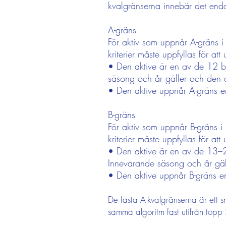
kvalgränserna innebär det enda
A-gräns
För aktiv som uppnår A-gräns 
kriterier måste uppfyllas för at
• Den aktive är en av de 12 bäst
säsong och år gäller och den a
• Den aktive uppnår A-gräns enli
B-gräns
För aktiv som uppnår B-gräns i
kriterier måste uppfyllas för at
• Den aktive är en av de 13–20 b
Innevarande säsong och år gäl
• Den aktive uppnår B-gräns enli
De fasta A-kvalgränserna är ett s
samma algoritm fast utifrån topp