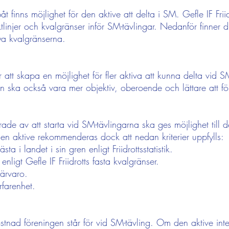
 finns möjlighet för den aktive att delta i SM.
Gefle IF Fri
iktlinjer och kvalgränser inför SM-tävlingar. Nedanför finner 
ya kvalgränserna.
r att skapa en möjlighet för fler aktiva att kunna delta vid 
gen ska också vara mer objektiv, oberoende och lättare att fö
ade av att starta vid SM-tävlingarna ska ges möjlighet till d
den aktive rekommenderas dock att nedan kriterier uppfylls:
 i landet i sin gren enligt Friidrottsstatistik.
ligt Gefle IF Friidrotts fasta kvalgränser.
ärvaro.
rfarenhet.
ostnad föreningen står för vid SM-tävling. Om den aktive in