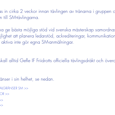
s in cirka 2 veckor innan tävlingen av tränarna i gruppen oc
 till SM-tävlingarna.
unna ge bästa möjliga stöd vid svenska mästerskap samordn
öjlighet att planera ledarstöd, ackrediteringar, kommunikati
tt aktiva inte gör egna SM-anmälningar.
all alltid Gefle IF Friidrotts officiella tävlingsdräkt och öv
änser i sin helhet, se nedan.​​
 KVALGRÄNSER SM >>
OR >>
>>
>>