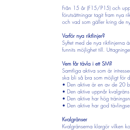
Från 15 år (F15/P15) och uppåt
förutsättningar tagit fram nya r
och vad som gäller kring de n
Varför nya riktlinjer?
Syftet med de nya riktlinjerna ä
funnits möjlighet till. Uttagnin
Vem får tävla i ett SM?
Samtliga aktiva som är intresser
ska bli så bra som möjligt för 
• Den aktive är en av de 20 bästa
• Den aktive uppnår kvalgräns en
• Den aktive har hög träningsn
• Den aktive har god tävlingse
Kvalgränser
Kvalgränserna klargör vilken k