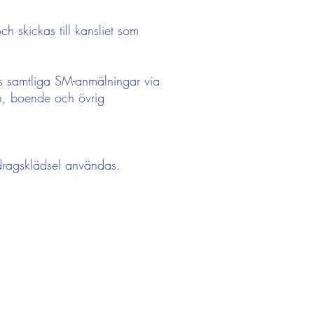
h skickas till kansliet som
as samtliga SM-anmälningar via
on, boende och övrig
erdragsklädsel användas.