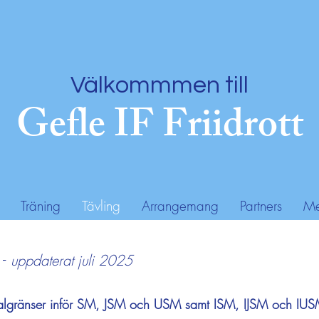
Välkommmen till
Gefle IF Friidrott
Träning
Tävling
Arrangemang
Partners
Me
-
uppdaterat juli 2025
 kvalgränser inför SM, JSM och USM samt ISM, IJSM och IU