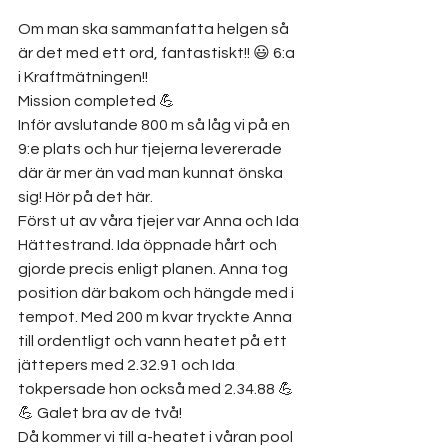
Om man ska sammanfatta helgen så 
är det med ett ord, fantastiskt!! 😃 6:a 
i Kraftmätningen!! 
Mission completed 💪
Inför avslutande 800 m så låg vi på en 
9:e plats och hur tjejerna levererade 
där är mer än vad man kunnat önska 
sig! Hör på det här.
Först ut av våra tjejer var Anna och Ida 
Hättestrand. Ida öppnade hårt och 
gjorde precis enligt planen. Anna tog 
position där bakom och hängde med i 
tempot. Med 200 m kvar tryckte Anna 
till ordentligt och vann heatet på ett 
jättepers med 2.32.91 och Ida 
tokpersade hon också med 2.34.88 💪
💪 Galet bra av de två!
Då kommer vi till a-heatet i våran pool 