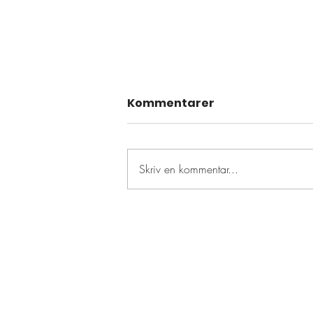
Kommentarer
Skriv en kommentar...
Resultattävling den 14
juli