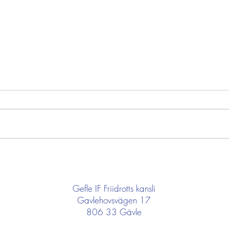
Som
Semesterstängt på
kansliet
Gefle IF Friidrotts kansli
Gavlehovsvägen 17
806 33 Gävle