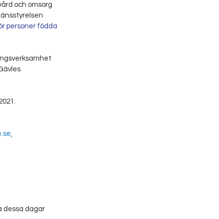
 vård och omsorg 
Länsstyrelsen 
ör personer födda 
ningsverksamhet 
Gävles 
2021.
.se
.
ka dessa dagar 