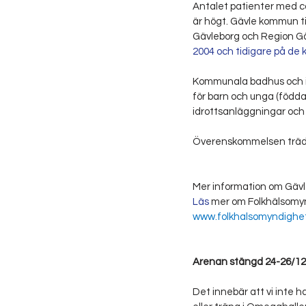
Antalet patienter med co
är högt. Gävle kommun ti
Gävleborg och Region Gä
2004 och tidigare på de
Kommunala badhus och id
för barn och unga (födda 
idrottsanläggningar och 
Överenskommelsen trädde 
Mer information om Gävle
Läs
 mer om Folkhälsomyn
www.folkhalsomyndighe
Arenan stängd 24-26/12, 
Det innebär att vi inte h