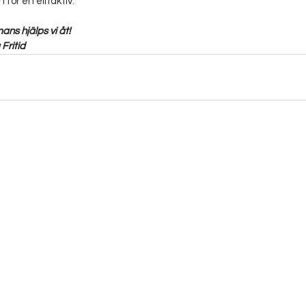
för en elitaktiv. 
mans hjälps vi åt!
 Fritid