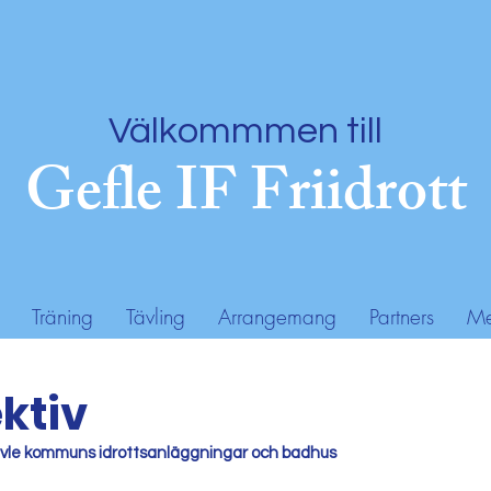
Välkommmen till
Gefle IF Friidrott
Träning
Tävling
Arrangemang
Partners
Me
ktiv
 Gävle kommuns idrottsanläggningar och badhus