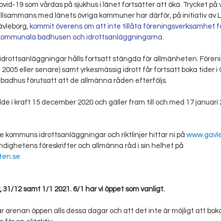
vid-19 som vårdas på sjukhus i länet fortsätter att öka. Trycket på
llsammans med länets övriga kommuner har därför, på initiativ av 
vleborg, 
kommit överens om att inte tillåta föreningsverksamhet f
 kommunala badhusen och idrottsanläggningarna.
rottsanläggningar hålls fortsatt stängda för allmänheten. Före
2005 eller senare) samt yrkesmässig idrott får fortsatt boka tider i 
badhus förutsatt att de allmänna råden efterföljs.
i kraft 15 december 2020 och gäller fram till och med 17 januari 
 kommuns idrottsanläggningar och riktlinjer hittar ni på 
www.gavle
dighetens föreskrifter och allmänna råd i sin helhet på 
ten.se
31/12 samt 1/1 2021. 6/1 har vi öppet som vanligt.
ar arenan öppen alls dessa dagar och att det inte är möjligt att bo