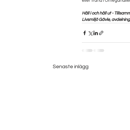
eller träna i Omegahallen 
Håll i och håll ut - Tillsam
Livsmiljö Gävle, avdelning
Senaste inlägg