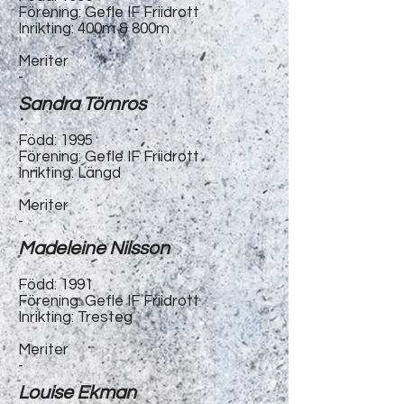
Förening: Gefle IF Friidrott
Inrikting: 400m & 800m
Meriter
-
Sandra Törnros
Född: 1995
Förening: Gefle IF Friidrott
Inrikting: Längd
Meriter
-
Madeleine Nilsson
Född: 1991
Förening: Gefle IF Friidrott
Inrikting: Tresteg
Meriter
-
Louise Ekman