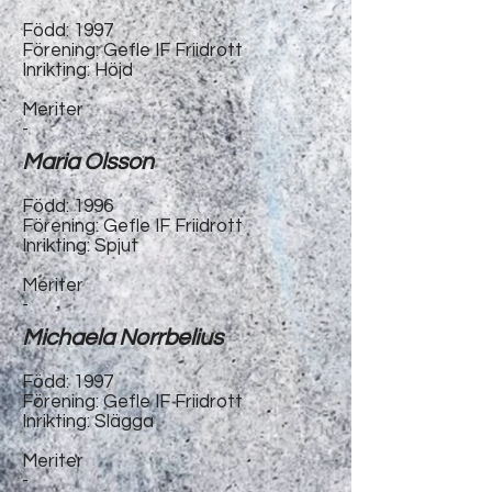
Född: 1997
Förening: Gefle IF Friidrott
Inrikting: Höjd
Meriter
-
Maria Olsson
Född: 1996
Förening: Gefle IF Friidrott
Inrikting: Spjut
Meriter
-
Michaela Norrbelius
Född: 1997
Förening: Gefle IF Friidrott
Inrikting: Slägga
Meriter
-