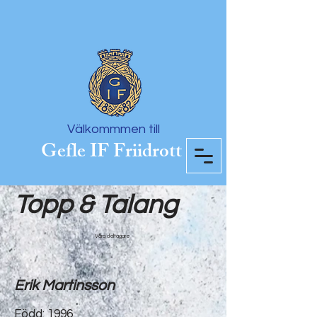
Välkommmen till
Gefle IF Friidrott
Topp & Talang
Våra deltagare
Erik Martinsson
Född: 1996