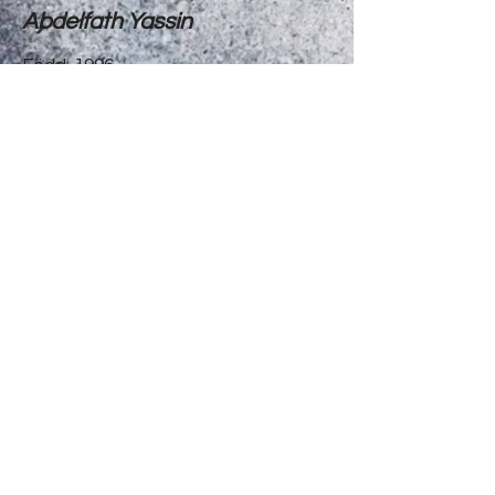
Abdelfath Yassin
Född: 1996
Förening: Gefle IF Friidrott
Inrikting: 800m -1500m
Meriter
-
Linn Egerfält
Född: 1996
Förening: Gefle IF Friidrott
Inrikting: Längd & Tresteg
Meriter
-
Tillbaka
Gefle IF Friidrotts kansli
Gavlehovsvägen 17